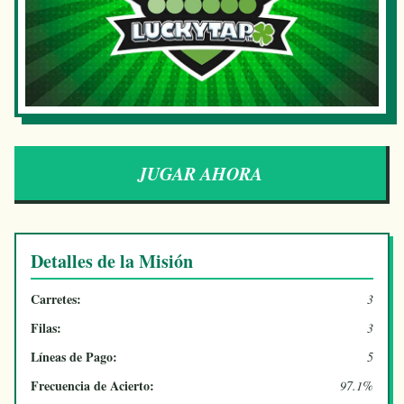
JUGAR AHORA
Detalles de la Misión
Carretes:
3
Filas:
3
Líneas de Pago:
5
Frecuencia de Acierto:
97.1%