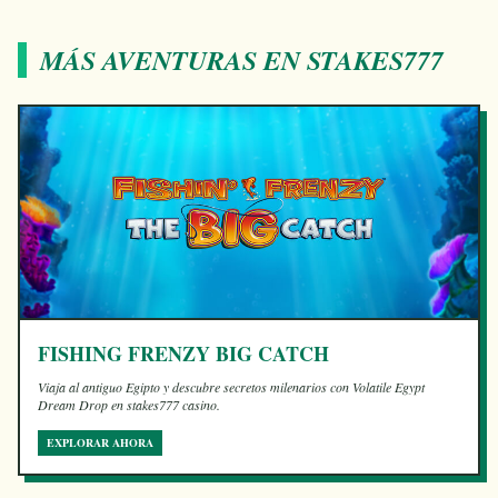
MÁS AVENTURAS EN STAKES777
FISHING FRENZY BIG CATCH
Viaja al antiguo Egipto y descubre secretos milenarios con Volatile Egypt
Dream Drop en stakes777 casino.
EXPLORAR AHORA