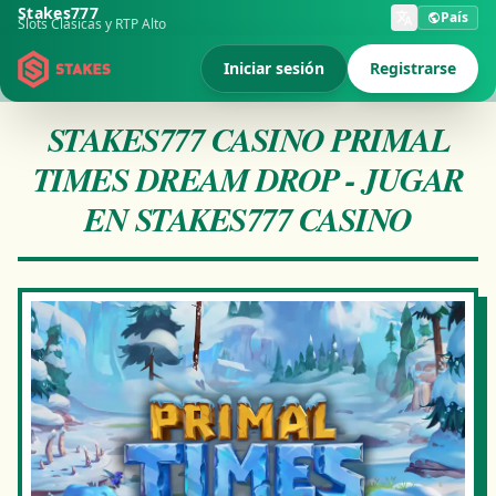
Stakes777
País
Slots Clásicas y RTP Alto
Iniciar sesión
Registrarse
STAKES777 CASINO PRIMAL
TIMES DREAM DROP - JUGAR
EN STAKES777 CASINO