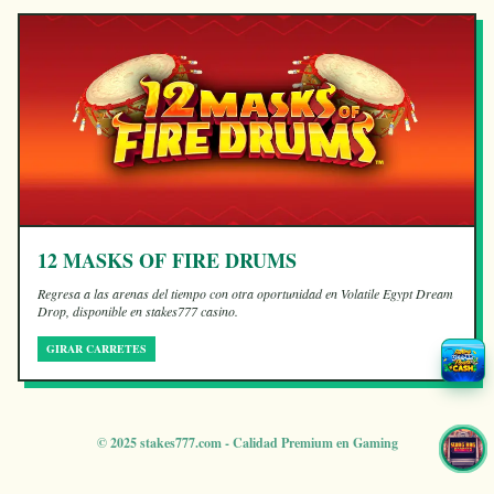
12 MASKS OF FIRE DRUMS
Regresa a las arenas del tiempo con otra oportunidad en Volatile Egypt Dream
Drop, disponible en stakes777 casino.
GIRAR CARRETES
© 2025 stakes777.com - Calidad Premium en Gaming