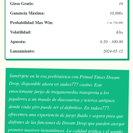
Giros Gratis:
10
Ganancia Máxima:
10,000x
Probabilidad Max Win:
1 en 750,000
Volatilidad:
Alta
Apuesta:
0.20 - 100.00
Lanzamiento:
2024-05-12
Sumérgete en la era prehistórica con Primal Times Dream
Drop, disponible ahora en stakes777 casino. Este
emocionante juego de tragamonedas transporta a los
jugadores a un mundo de dinosaurios y tesoros antiguos
donde cada giro puede ser el definitivo. En stakes777,
ofrecemos una experiencia de juego fluida y segura para que
disfrutes de las funciones de Dream Drop que pueden otorgar
premios masivos instantáneos. La calidad gráfica y el sonido
envolvente hacen que stakes777.com sea el lugar ideal para
probar tu suerte. Ya sea que busques entretenimiento casual o
grandes ganancias, Primal Times Dream Drop en stakes777
garantiza adrenalina pura en cada jugada. ¡Únete hoy a