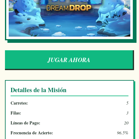
JUGAR AHORA
Detalles de la Misión
Carretes:
5
Filas:
3
Líneas de Pago:
20
Frecuencia de Acierto:
96.5%