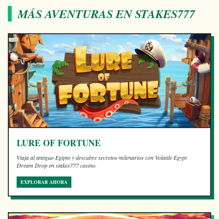
MÁS AVENTURAS EN STAKES777
LURE OF FORTUNE
Viaja al antiguo Egipto y descubre secretos milenarios con Volatile Egypt
Dream Drop en stakes777 casino.
EXPLORAR AHORA