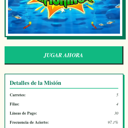
JUGAR AHORA
Detalles de la Misión
Carretes:
5
Filas:
4
Líneas de Pago:
30
Frecuencia de Acierto:
97.1%